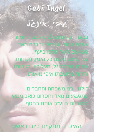
Gabi Ingel
בצער רב אנו נאלצים למנות חמש
עשרה שנות יגון כאב והרבה מאד
געגועים אשר חלפו ביעף.
גבי נמצא בלבנו כל הזמן, נוכחותו,
צחוקו המתגלגל, תעלוליו, רגישותו
וחדות מחשבתו איפיינו אותו.
כולנו, בני משפחה והחברים
מתגעגעים מאד וחסרונו כואב ממש
כמו ביום בו עזב אותנו בחטף.
האזכרה תתקיים ביום ראשון