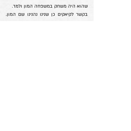
שהוא היה משחק במשפחה המון ולמד.
בקשר לקיאקים כן שנינו נהנינו שם המון.
היינו היחידים בעונה הזאת - היה קפוא
במים
אני שולח לך לינקים לכמה סרטונים.
ברובם רואים את שנינו ואת המדריך כאשר
המצלמה בדרך כלל תלויה על צווארו של
המדריך.
קשה לצלם פשוט כי במים היה מטורף,
האמת שבכלל שנינו התאהבנו בענף
הספורט הזה. יש בספורט הזה משהו
שונה מכל דבר אחר - אדרנלין, מים
ושליטה.
אני יצרתי קשר עם בעל המקום, שמו Ram
Silwal של הקיאקים בנפאל ואמרתי לו וגם
שאלתי אם יש לו תמונות.